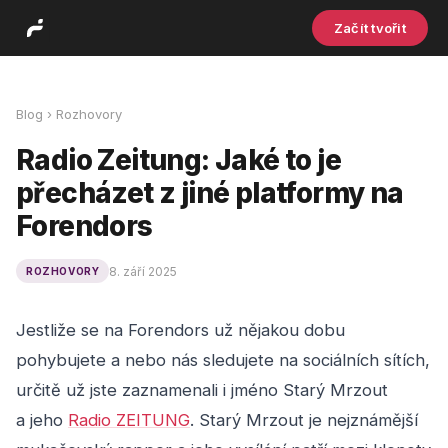
Začít tvořit
Blog
›
Rozhovory
Radio Zeitung: Jaké to je
přecházet z jiné platformy na
Forendors
8. září 2025
ROZHOVORY
Jestliže se na Forendors už nějakou dobu
pohybujete a nebo nás sledujete na sociálních sítích,
určitě už jste zaznamenali i jméno Starý Mrzout
a jeho
Radio ZEITUNG
. Starý Mrzout je nejznámější