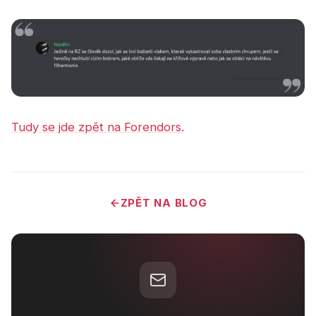
Tudy se jde zpět na Forendors.
ZPĚT NA BLOG