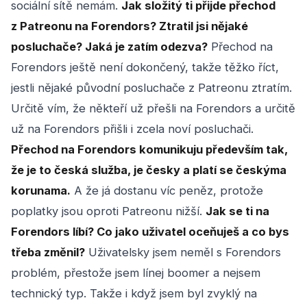
sociální sítě nemám.
Jak složitý ti přijde přechod
z Patreonu na Forendors? Ztratil jsi nějaké
posluchače? Jaká je zatím odezva?
Přechod na
Forendors ještě není dokončený, takže těžko říct,
jestli nějaké původní posluchače z Patreonu ztratím.
Určitě vím, že někteří už přešli na Forendors a určitě
už na Forendors přišli i zcela noví posluchači.
Přechod na Forendors komunikuju především tak,
že je to česká služba, je česky a platí se českýma
korunama.
A že já dostanu víc peněz, protože
poplatky jsou oproti Patreonu nižší.
Jak se ti na
Forendors líbí? Co jako uživatel oceňuješ a co bys
třeba změnil?
Uživatelsky jsem neměl s Forendors
problém, přestože jsem línej boomer a nejsem
technický typ. Takže i když jsem byl zvyklý na