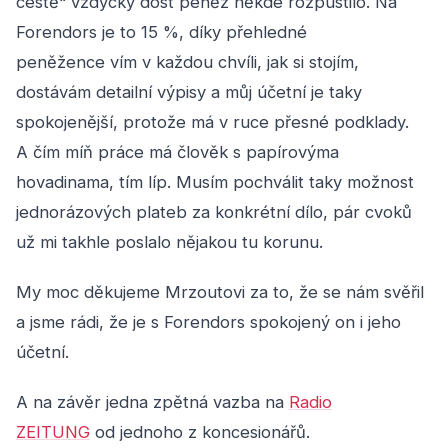
cestě“ vždycky dost peněz někde rozpustilo. Na
Forendors je to 15 %, díky přehledné
peněžence
vím v každou chvíli, jak si stojím,
dostávám detailní výpisy a můj účetní je taky
spokojenější, protože má v ruce přesné podklady.
A čím míň práce má člověk s papírovýma
hovadinama, tím líp. Musím pochválit taky možnost
jednorázových plateb za konkrétní dílo, pár cvoků
už mi takhle poslalo nějakou tu korunu.
My moc děkujeme Mrzoutovi za to, že se nám svěřil
a jsme rádi, že je s Forendors spokojený on i jeho
účetní.
A na závěr jedna zpětná vazba na
Radio
ZEITUNG
od jednoho z koncesionářů.