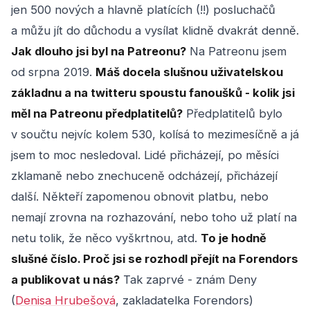
jen 500 nových a hlavně platících (!!) posluchačů
a můžu jít do důchodu a vysílat klidně dvakrát denně.
Jak dlouho jsi byl na Patreonu?
Na Patreonu jsem
od srpna 2019.
Máš docela slušnou uživatelskou
základnu a na twitteru spoustu fanoušků - kolik jsi
měl na Patreonu předplatitelů?
Předplatitelů bylo
v součtu nejvíc kolem 530, kolísá to mezimesíčně a já
jsem to moc nesledoval. Lidé přicházejí, po měsíci
zklamaně nebo znechuceně odcházejí, přicházejí
další. Někteří zapomenou obnovit platbu, nebo
nemají zrovna na rozhazování, nebo toho už platí na
netu tolik, že něco vyškrtnou, atd.
To je hodně
slušné číslo. Proč jsi se rozhodl přejít na Forendors
a publikovat u nás?
Tak zaprvé - znám Deny
(
Denisa Hrubešová
, zakladatelka Forendors)