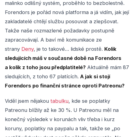
malinko odlišný systém, proběhlo to bezbolestně.
Forendors je pořád nová platforma a já vidím, jak její
zakladatelé chtějí službu posouvat a zlepšovat.
Takže naše rozmazlené požadavky postupně
zapracovávají. A baví mě komunikace ze
strany
Deny
, je to takové… lidské prostě.
Kolik
sledujících máš v současné době na Forendors
a kolik z toho jsou předplatitelé?
Aktuálně mám 87
sledujících, z toho 67 platících.
A jak si stojí
Forendors po finanční stránce oproti Patreonu?
Viděl jsem nějakou
ta
bulku
, kde se poplatky
Patreonu blížily až ke 30 %. U Patreonu měl na
konečný výsledek v korunách vliv třeba i kurz
koruny, poplatky na paypalu a tak, takže se „po