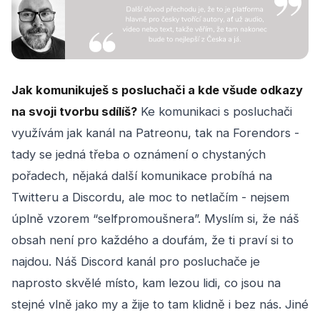
Jak komunikuješ s posluchači a kde všude odkazy
na svoji tvorbu sdílíš?
Ke komunikaci s posluchači
využívám jak kanál na Patreonu, tak na Forendors -
tady se jedná třeba o oznámení o chystaných
pořadech, nějaká další komunikace probíhá na
Twitteru a Discordu, ale moc to netlačím - nejsem
úplně vzorem “selfpromoušnera”. Myslím si, že náš
obsah není pro každého a doufám, že ti praví si to
najdou. Náš Discord kanál pro posluchače je
naprosto skvělé místo, kam lezou lidi, co jsou na
stejné vlně jako my a žije to tam klidně i bez nás. Jiné