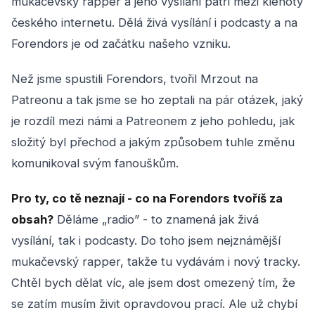
mukačevský rapper a jeho vysílání patří mezi klenoty
českého internetu. Dělá živá vysílání i podcasty a na
Forendors je od začátku našeho vzniku.
Než jsme spustili Forendors, tvořil Mrzout na
Patreonu a tak jsme se ho zeptali na pár otázek, jaký
je rozdíl mezi námi a Patreonem z jeho pohledu, jak
složitý byl přechod a jakým způsobem tuhle změnu
komunikoval svým fanouškům.
Pro ty, co tě neznají - co na Forendors tvoříš za
obsah?
Děláme „radio” - to znamená jak živá
vysílání, tak i podcasty. Do toho jsem nejznámější
mukačevský rapper, takže tu vydávám i nový tracky.
Chtěl bych dělat víc, ale jsem dost omezený tím, že
se zatím musím živit opravdovou prací. Ale už chybí