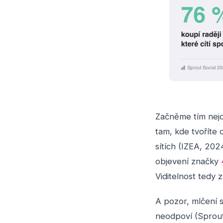
Začněme tím nejd
tam, kde tvoříte
sítích (IZEA, 20
objevení značky
Viditelnost tedy z
A pozor, mlčení s
neodpoví (Sprout 