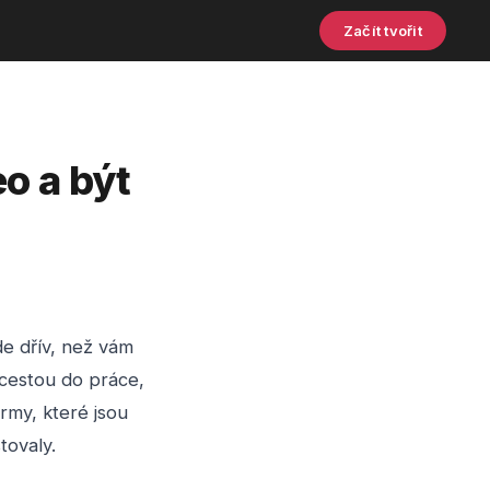
Začít tvořit
eo a být
de dřív, než vám
 cestou do práce,
irmy, které jsou
tovaly.