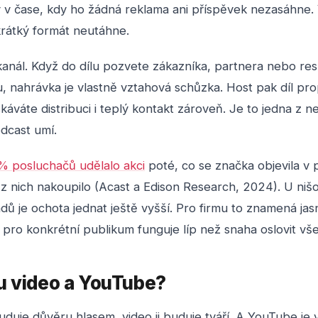
y v čase, kdy ho žádná reklama ani příspěvek nezasáhne. 
krátký formát neutáhne.
 kanál. Když do dílu pozvete zákazníka, partnera nebo r
, nahrávka je vlastně vztahová schůzka. Host pak díl p
skáváte distribuci i teplý kontakt zároveň. Je to jedna z ne
dcast umí.
% posluchačů udělalo akci
poté, co se značka objevila v
z nich nakoupilo (Acast a Edison Research, 2024). U niš
ů je ochota jednat ještě vyšší. Pro firmu to znamená jas
pro konkrétní publikum funguje líp než snaha oslovit vš
u video a YouTube?
duje důvěru hlasem, video ji buduje tváří. A YouTube je 