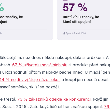
ůležitějším: než dnes někdo nakoupí, dělá si průzkum. A 
 obsah.
67 % uživatelů sociálních sítí
si produkt před nák
24). Rozhodnutí přitom málokdy padne hned. U mladší gen
44 % nejdřív zjišťuje názor okolí
a koupí jen necelá deseti
asadí semínko, sklízí se později.
e trestá.
73 % zákazníků odejde ke konkurenci
, když jim
Social, 2025). Zato když lidé cítí se značkou spojení,
76