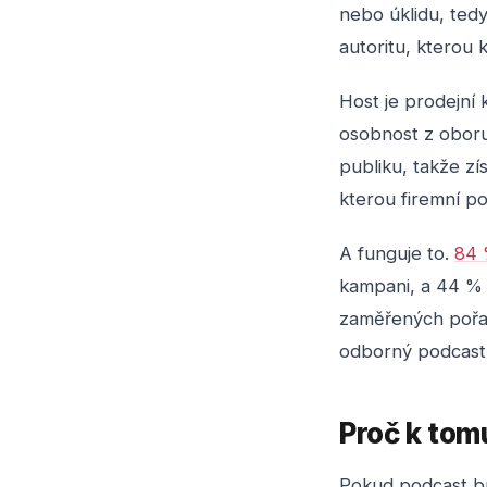
nebo úklidu, ted
autoritu, kterou 
Host je prodejní
osobnost z oboru
publiku, takže zí
kterou firemní po
A funguje to.
84 
kampani, a 44 % 
zaměřených pořad
odborný podcast 
Proč k tom
Pokud podcast bu