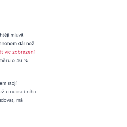
tějí mluvit
e mnohem dál než
át víc zobrazení
růměru o 46 %
em stojí
 než u neosobního
budovat, má