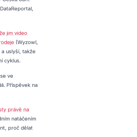
DataReportal,
že jim video
rodeje
(Wyzowl,
a uslyší, takže
í cyklus.
 se ve
li. Příspěvek na
sty právě na
edním natáčením
nt, proč dělat