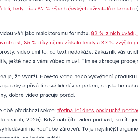
ů lidí, tedy přes 82 % všech českých uživatelů internetu
(
 videu věří jako málokterému formátu.
82 % z nich uvádí, 
ávratnost, 85 % díky němu získalo leady a 83 % zvýšilo p
rostý: video umí to, co text nedokáže. Zákazník vás uvidí 
řív, ještě než s vámi vůbec mluví. Tím se zkracuje prodejn
ea je, že vydrží. How-to video nebo vysvětlení produktu
uje roky a přivádí nové lidi dávno potom, co jste ho nahrá
dny, dobré video pracuje pořád.
uje obě předchozí sekce:
třetina lidí dnes poslouchá podca
Research, 2025). Když natočíte video podcast, krmíte j
vyhledávání na YouTube zároveň. To je nejsilnější argume