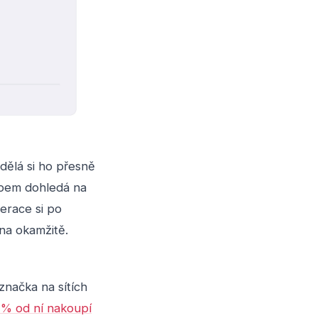
dělá si ho přesně
upem dohledá na
erace si po
na okamžitě.
 značka na sítích
 % od ní nakoupí