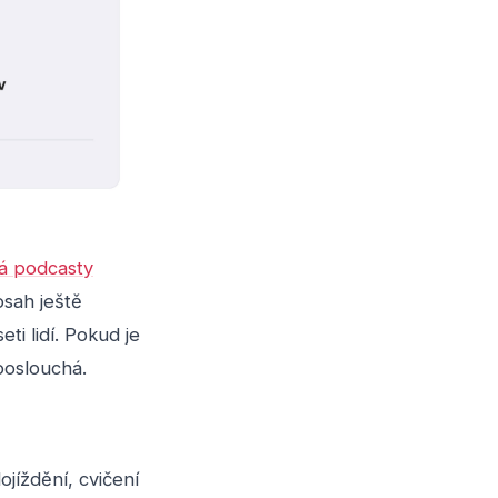
á podcasty
osah ještě
i lidí. Pokud je
poslouchá.
ojíždění, cvičení