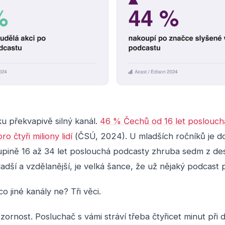
u překvapivě silný kanál.
46 % Čechů od 16 let poslouch
ro čtyři miliony lidí
(ČSÚ, 2024). U mladších ročníků je d
upině 16 až 34 let poslouchá podcasty zhruba sedm z deset
dší a vzdělanější, je velká šance, že už nějaký podcast 
o jiné kanály ne? Tři věci.
ornost. Posluchač s vámi stráví třeba čtyřicet minut při d