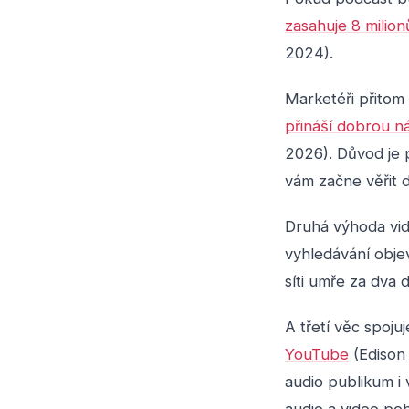
zasahuje 8 milion
2024).
Marketéři přitom
přináší dobrou n
2026). Důvod je p
vám začne věřit d
Druhá výhoda vid
vyhledávání objev
síti umře za dva 
A třetí věc spoj
YouTube
(Edison 
audio publikum i 