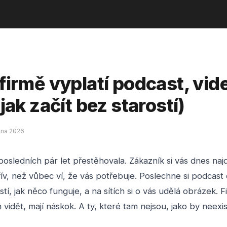
firmě vyplatí podcast, vid
 jak začít bez starostí)
tna 2026
osledních pár let přestěhovala. Zákazník si vás dnes naj
řív, než vůbec ví, že vás potřebuje. Poslechne si podcast
tí, jak něco funguje, a na sítích si o vás udělá obrázek. F
 vidět, mají náskok. A ty, které tam nejsou, jako by neexis