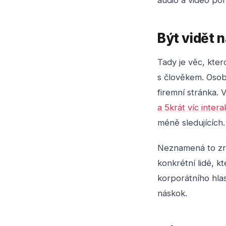
audio a video po
Být vidět na
Tady je věc, kter
s člověkem. Osob
firemní stránka. 
a 5krát víc intera
méně sledujících.
Neznamená to zru
konkrétní lidé, k
korporátního hlas
náskok.