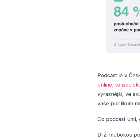
Podcast je v Česk
online, to jsou sko
výraznější, ve sk
vaše publikum mla
Co podcast umí, c
Drží hlubokou poz