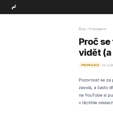
Blog
›
Propagace
Proč se 
vidět (a
26. kvě
PROPAGACE
Pozornost se za p
zavolá, a často d
na YouTube si pus
v těchhle místech