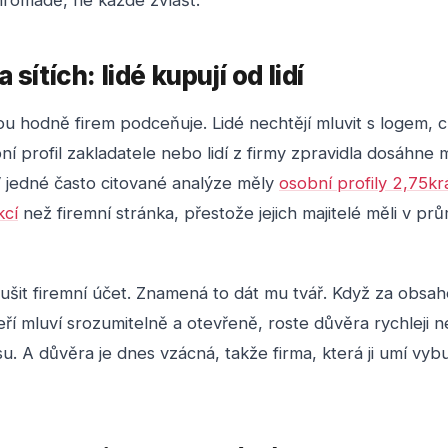
hromadě, ne každé zvlášť.
 sítích: lidé kupují od lidí
ou hodně firem podceňuje. Lidé nechtějí mluvit s logem, ch
ní profil zakladatele nebo lidí z firmy zpravidla dosáhn
V jedné často citované analýze měly
osobní profily 2,75kr
kcí
než firemní stránka, přestože jejich majitelé měli v p
šit firemní účet. Znamená to dát mu tvář. Když za obsah
teří mluví srozumitelně a otevřeně, roste důvěra rychleji
u. A důvěra je dnes vzácná, takže firma, která ji umí vy