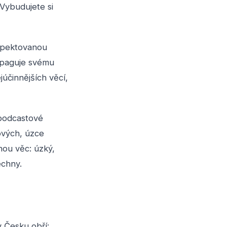
Vybudujete si
espektovanou
ropaguje svému
júčinnějších věcí,
 podcastové
ových, úzce
nou věc: úzký,
echny.
v Česku obří: